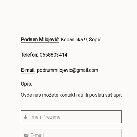
Podrum Milojević:
Kopanička 9, Šopić
Telefon:
0658803414
E-mail:
podrummilojevic@gmail.com
Opis:
Ovde nas možete kontaktirati ili poslati vaš upit