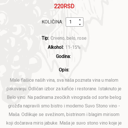
220RSD
KOLIČINA:
Tip:
Crveno, belo, rose
Alkohol:
11-15%
Godina:
Opis:
Male flašice naših vina, sva naša poznata vina u malom
pakovanju. Odličan izbor za kafiće i restorane. Istaknuto je
Belo vino: Na padinama zeočkih vinograda od sorte belog
grožđa napravili smo bistro i moderno Suvo Stono vino -
Maša. Odlikuje se svežinom, bistrinom i blagim mirisom
koji dočarava miris jabuke. Maša je suvo stono vino koje je